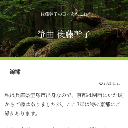
後藤幹子の日々あれこれ
箏曲 後藤幹子
錦繍
2021.11.23
私は兵庫県宝塚市出身なので、京都は関西にいた頃
からご縁はありましたが、ここ3年は特に京都にご
縁があります。