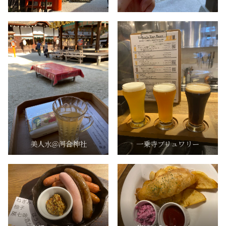
美人水＠河合神社
一乗寺ブリュワリー