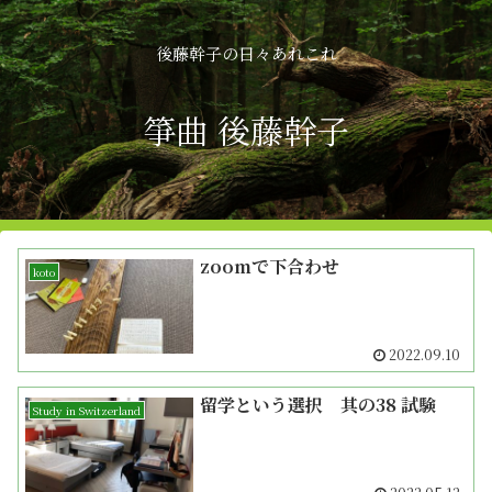
後藤幹子の日々あれこれ
箏曲 後藤幹子
zoomで下合わせ
koto
2022.09.10
留学という選択 其の38 試験
Study in Switzerland