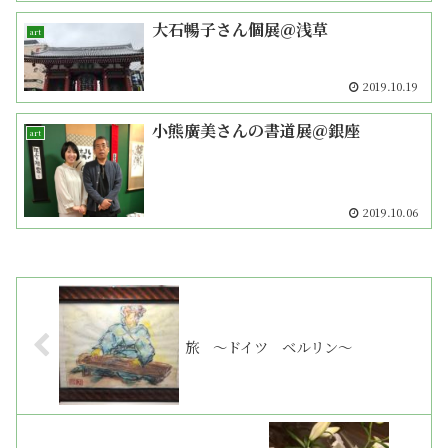
大石暢子さん個展＠浅草
art
2019.10.19
小熊廣美さんの書道展＠銀座
art
2019.10.06
旅 〜ドイツ ベルリン〜