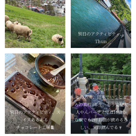
別日のアクティビティ、
Thun
ボーディングのパーティ、
この方々、日本でいうとこ
ろの高校3年生、もう完璧大
別日のアクティビティ、ス
人やんパーティでは16歳か
イスあるある
ら寮でも2杯お酒が飲めるら
チョコレート工場🍫
しい、実際飲んでる🍷